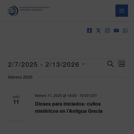
Ir
al
contenido
Eventos
2/7/2025
 - 
2/13/2026
Navegación
Naveg
BUSCAR
LIST
de
de
Seleccionar
búsqueda
vistas
febrero 2025
fecha.
y
de
vistas
Even
de
febrero 11, 2025 @ 18:00
-
19:30
CET
MAR
Eventos
11
Dioses para iniciados: cultos
mistéricos en l’Antigua Grecia