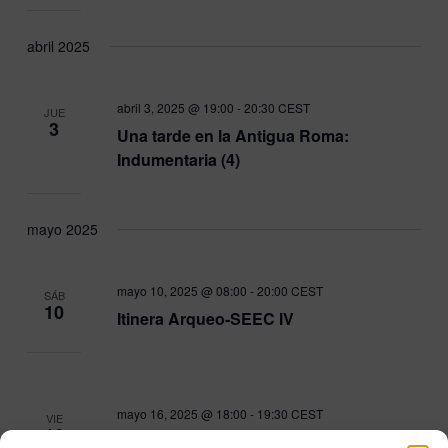
abril 2025
abril 3, 2025 @ 19:00
-
20:30
CEST
JUE
3
Una tarde en la Antigua Roma:
Indumentaria (4)
mayo 2025
mayo 10, 2025 @ 08:00
-
20:00
CEST
SÁB
10
Itinera Arqueo-SEEC IV
mayo 16, 2025 @ 18:00
-
19:30
CEST
VIE
16
Erasmo en España