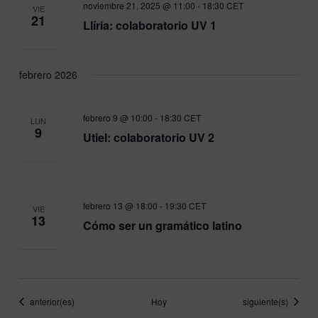
noviembre 21, 2025 @ 11:00
-
18:30
CET
VIE
21
Llíria: colaboratorio UV 1
febrero 2026
febrero 9 @ 10:00
-
18:30
CET
LUN
9
Utiel: colaboratorio UV 2
febrero 13 @ 18:00
-
19:30
CET
VIE
13
Cómo ser un gramático latino
Eventos
Eventos
anterior(es)
Hoy
siguiente(s)