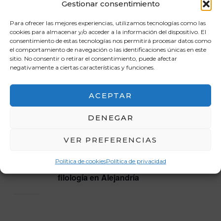
Gestionar consentimiento
Para ofrecer las mejores experiencias, utilizamos tecnologías como las
octubre 2025
cookies para almacenar y/o acceder a la información del dispositivo. El
consentimiento de estas tecnologías nos permitirá procesar datos como
el comportamiento de navegación o las identificaciones únicas en este
sitio. No consentir o retirar el consentimiento, puede afectar
octubre 28, 2025 @ 18:00
-
19:00
CET
MAR
negativamente a ciertas características y funciones.
28
Una historia de signos
ACEPTAR
noviembre 2025
DENEGAR
VER PREFERENCIAS
noviembre 14, 2025 @ 18:00
-
19:30
CET
VIE
14
Cuando la literatura se volvió
Política de cookies
Política de privacidad
ciencia: el nacimiento de la
filología en Alejandría