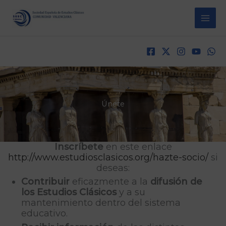
Ir
al
contenido
Únete
Inscríbete
en este enlace
http://www.estudiosclasicos.org/hazte-socio/
si
deseas:
Contribuir
eficazmente a la
difusión de
los Estudios Clásicos
y a su
mantenimiento dentro del sistema
educativo.