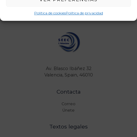
Política de cookies
Política de privacidad
Av. Blasco Ibáñez 32
Valencia, Spain, 46010
Contacta
Correo
Únete
Textos legales