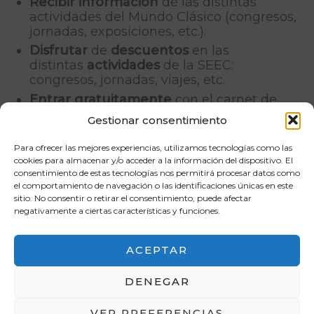
Recibir
información
de las distintas
actividades del Mundo Clásico (congresos,
jornadas, exposiciones, etc.).
Disfrutar
de
descuentos
en las
distintas
actividades
de la SEEC:
congresos, jornadas, viajes, etc.
Entrar gratuitamente
con el carnet de
socio en muchos
museos
nacionales e
Gestionar consentimiento
internacionales.
Reducir
la
cuota
de inscripción de
Para ofrecer las mejores experiencias, utilizamos tecnologías como las
cookies para almacenar y/o acceder a la información del dispositivo. El
comunicaciones en
consentimiento de estas tecnologías nos permitirá procesar datos como
los
congresos
organizados por la SEEC.
el comportamiento de navegación o las identificaciones únicas en este
Tener descuentos
en las actividades
sitio. No consentir o retirar el consentimiento, puede afectar
organizadas por las
entidades
negativamente a ciertas características y funciones.
colaboradoras
.
Recibir asesoramiento
en asuntos de
ACEPTAR
materias clásicas relacionados con
Secundaria, Universidad, oposiciones, etc.
DENEGAR
VER PREFERENCIAS