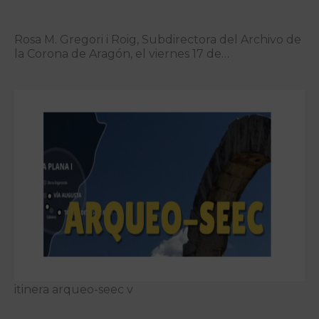
Rosa M. Gregori i Roig, Subdirectora del Archivo de
la Corona de Aragón, el viernes 17 de…
itinera arqueo-seec v