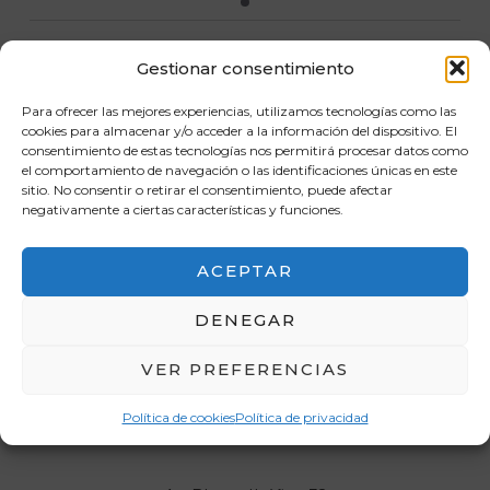
eventos
eventos
eventos
evento
eventos
eventos
evento
Ene
Este mes
Mar
Gestionar consentimiento
Para ofrecer las mejores experiencias, utilizamos tecnologías como las
SUSCRIBIRSE AL CALENDARIO
cookies para almacenar y/o acceder a la información del dispositivo. El
consentimiento de estas tecnologías nos permitirá procesar datos como
el comportamiento de navegación o las identificaciones únicas en este
sitio. No consentir o retirar el consentimiento, puede afectar
negativamente a ciertas características y funciones.
ACEPTAR
DENEGAR
VER PREFERENCIAS
Política de cookies
Política de privacidad