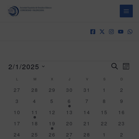
Ir
al
contenido
Eventos
2/1/2025
Navegación
Naveg
BUSCAR
MES
de
de
Seleccionar
búsqueda
vistas
Calendario
L
LUNES
M
MARTES
X
MIÉRCOLES
J
JUEVES
V
VIERNES
S
SÁBADO
D
DOMING
fecha.
y
de
de
0
0
0
0
0
0
0
27
28
29
30
31
1
2
vistas
Even
Eventos
eventos
eventos
eventos
eventos
eventos
eventos
evento
de
0
0
0
1
0
0
0
3
4
5
6
7
8
9
Eventos
eventos
eventos
eventos
evento
eventos
eventos
evento
0
1
0
0
0
0
0
10
11
12
13
14
15
16
eventos
evento
eventos
eventos
eventos
eventos
evento
0
0
1
0
0
0
0
17
18
19
20
21
22
23
eventos
eventos
evento
eventos
eventos
eventos
evento
0
0
0
1
0
0
0
24
25
26
27
28
1
2