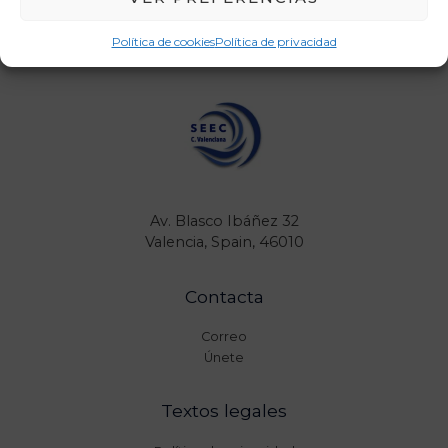
Política de cookies
Política de privacidad
Av. Blasco Ibáñez 32
Valencia, Spain, 46010
Contacta
Correo
Únete
Textos legales