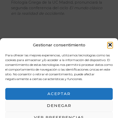
Filología Griega de la UC Madrid, pronunciará la
segunda conferencia del ciclo
El mundo clásico
en la realidad de occidente.
Gestionar consentimiento
Para ofrecer las mejores experiencias, utilizamos tecnologías como las
cookies para almacenar y/o acceder a la información del dispositivo. El
AÑADIR AL CALENDARIO
consentimiento de estas tecnologías nos permitirá procesar datos como
el comportamiento de navegación o las identificaciones únicas en este
sitio. No consentir o retirar el consentimiento, puede afectar
negativamente a ciertas características y funciones.
ACEPTAR
Navegación
«
Itinera Arqueo-
Una tarde en la
del
DENEGAR
SEEC III, Museos de
Antigua Roma:
Evento
Valencia
Infancia (2)
»
VER PREFERENCIAS