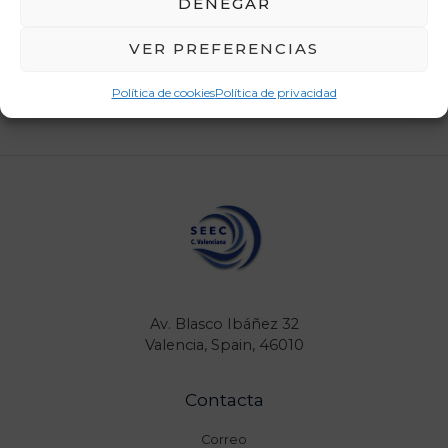
DENEGAR
VER PREFERENCIAS
←
Entrada anterior
Entrada siguiente
→
Política de cookies
Política de privacidad
Av. Blasco Ibáñez 32
Valencia, Spain, 46010
Contacta
Correo