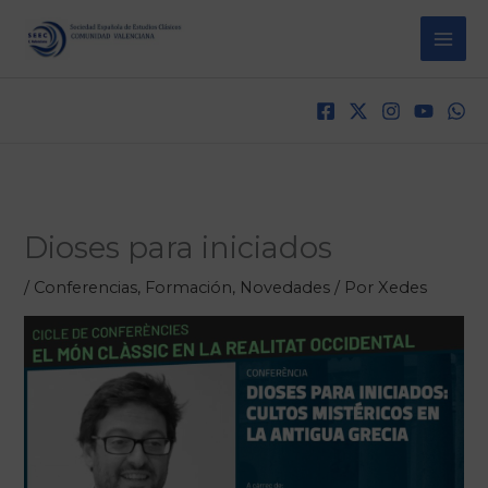
Ir
al
contenido
Dioses para iniciados
/
Conferencias
,
Formación
,
Novedades
/ Por
Xedes