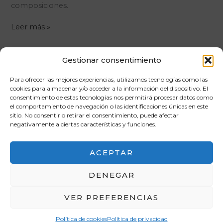
composiciones.
Ars
Leer más »
Brevis
2024
Gestionar consentimiento
Ars Brevis 2022-23
Para ofrecer las mejores experiencias, utilizamos tecnologías como las
Premios por la creación de una obra referente a la
cookies para almacenar y/o acceder a la información del dispositivo. El
Cultura Clásica. 2023: El Forn de La Melica de Sagunto,
consentimiento de estas tecnologías nos permitirá procesar datos como
que colabora con los Ludi Saguntini desde
el comportamiento de navegación o las identificaciones únicas en este
sitio. No consentir o retirar el consentimiento, puede afectar
2004, elaborando diferentes variedades de
negativamente a ciertas características y funciones.
pan, manteniendo
Ars
Leer más »
ACEPTAR
Brevis
2022-
DENEGAR
23
VER PREFERENCIAS
Política de cookies
Política de privacidad