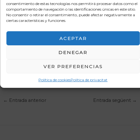
consentimiento de estas tecnologías nos permitirá procesar datos como el
comportamiento de navegación o las identificaciones únicas en este sitio.
No consentir o retirar el consentimiento, puede afectar negativamente a
ciertas características y funciones.
ACEPTAR
DENEGAR
VER PREFERENCIAS
JUAN JOSÉ FERRER MAESTRO
Política de cookies
Política de privacitat
←
Entrada anterior
Entrada següent
→