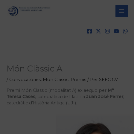
Vés
al
contingut
Món Clàssic A
/
Convocatòries
,
Món Clàssic
,
Premis
/ Per
SEEC CV
Premi Món Clàssic (modalitat A) ex aequo per
Mª
Teresa Cases,
catedràtica de Llatí, i a
Juan José Ferrer
,
catedràtic d’Història Antiga (UJI).