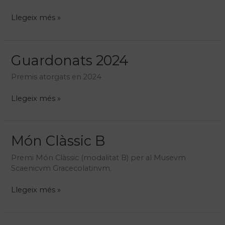
Ars
Llegeix més »
Brevis*
2024
Guardonats 2024
Premis atorgats en 2024
Guardonats
Llegeix més »
2024
Món Clàssic B
Premi Món Clàssic (modalitat B) per al Musevm
Scaenicvm Gracecolatinvm.
Món
Llegeix més »
Clàssic
B