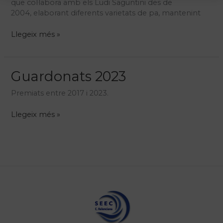
que col·labora amb els Ludi Saguntini des de
2004, elaborant diferents varietats de pa, mantenint
Ars
Llegeix més »
Brevis
2022-
23
Guardonats 2023
Premiats entre 2017 i 2023.
Guardonats
Llegeix més »
2023