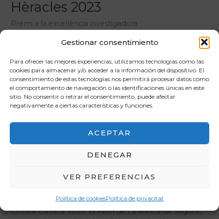
Hèracles 2023
Premi a la excel·lència investigadora.
Gestionar consentimiento
Hèracles
Llegeix més »
2023
Para ofrecer las mejores experiencias, utilizamos tecnologías como las
cookies para almacenar y/o acceder a la información del dispositivo. El
consentimiento de estas tecnologías nos permitirá procesar datos como
Món Clàssic A
el comportamiento de navegación o las identificaciones únicas en este
sitio. No consentir o retirar el consentimiento, puede afectar
Premi Món Clàssic (modalitat A) ex aequo per Mª
negativamente a ciertas características y funciones.
Teresa Cases, catedràtica de Llatí, i a Juan José Ferrer,
catedràtic d’Història Antiga (UJI).
ACEPTAR
Món
Llegeix més »
Clàssic
DENEGAR
A
VER PREFERENCIAS
Ars Brevis 2022-23
Política de cookies
Política de privacitat
Premis per la creació d’una obra vinculada amb la
Cultura Clàssica. 2023: El Forn de La Melica de Sagunt,