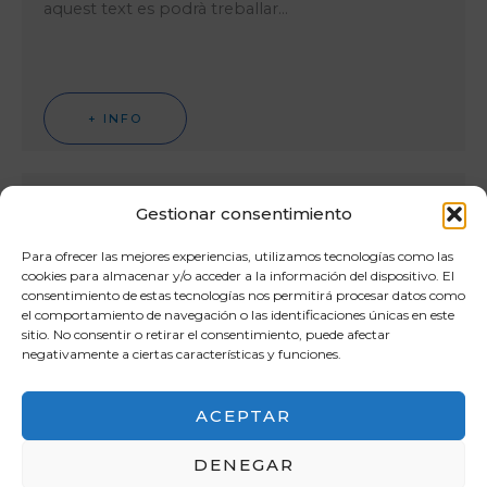
aquest text es podrà treballar…
+ INFO
Parnàs 2024
Gestionar consentimiento
Para ofrecer las mejores experiencias, utilizamos tecnologías como las
Este és un concurs nacional sobre llengua i cultura
cookies para almacenar y/o acceder a la información del dispositivo. El
de l’Antiga Grècia. L’examen es celebra el mateix
consentimiento de estas tecnologías nos permitirá procesar datos como
dia i a la…
el comportamiento de navegación o las identificaciones únicas en este
sitio. No consentir o retirar el consentimiento, puede afectar
negativamente a ciertas características y funciones.
ACEPTAR
+ INFO
DENEGAR