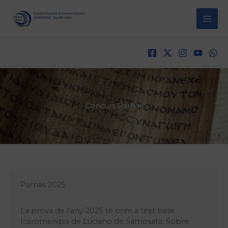
Vés
al
contingut
Concurs Parnàs
Parnàs 2025
La prova de l’any 2025 té com a text base
Icaromenipo de Luciano de Samosata. Sobre