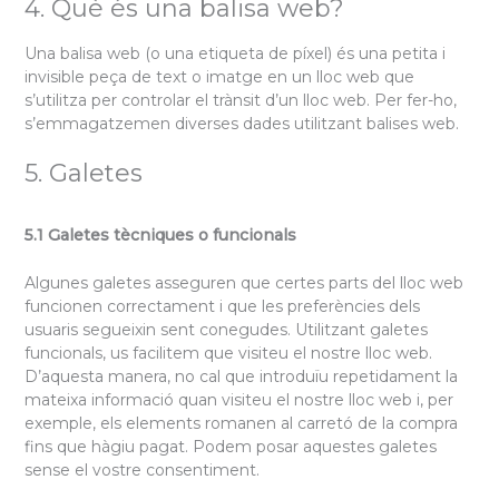
4. Què és una balisa web?
Una balisa web (o una etiqueta de píxel) és una petita i
invisible peça de text o imatge en un lloc web que
s’utilitza per controlar el trànsit d’un lloc web. Per fer-ho,
s’emmagatzemen diverses dades utilitzant balises web.
5. Galetes
5.1 Galetes tècniques o funcionals
Algunes galetes asseguren que certes parts del lloc web
funcionen correctament i que les preferències dels
usuaris segueixin sent conegudes. Utilitzant galetes
funcionals, us facilitem que visiteu el nostre lloc web.
D’aquesta manera, no cal que introduïu repetidament la
mateixa informació quan visiteu el nostre lloc web i, per
exemple, els elements romanen al carretó de la compra
fins que hàgiu pagat. Podem posar aquestes galetes
sense el vostre consentiment.