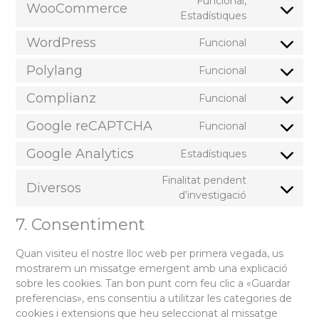
Funcional,
WooCommerce
service
Consent
Estadístiques
elementor
to
WordPress
Funcional
service
Consent
woocommer
to
Polylang
Funcional
Consent
service
to
wordpress
Complianz
Funcional
Consent
service
to
polylang
Google reCAPTCHA
Funcional
Consent
service
to
complianz
Google Analytics
Estadístiques
Consent
service
to
google-
Finalitat pendent
Diversos
service
recaptcha
Consent
d’investigació
google-
to
analytics
7. Consentiment
service
diversos
Quan visiteu el nostre lloc web per primera vegada, us
mostrarem un missatge emergent amb una explicació
sobre les cookies. Tan bon punt com feu clic a «Guardar
preferencias», ens consentiu a utilitzar les categories de
cookies i extensions que heu seleccionat al missatge