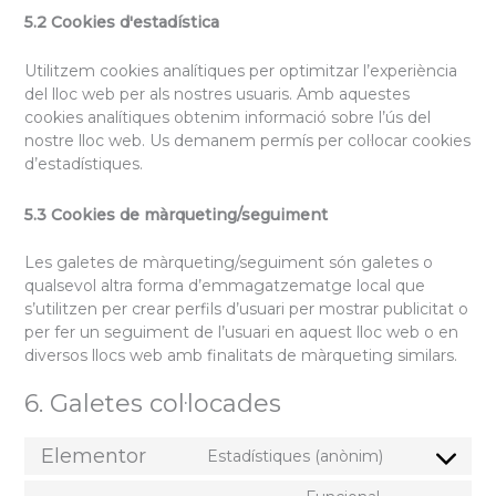
5.2 Cookies d'estadística
Utilitzem cookies analítiques per optimitzar l’experiència
del lloc web per als nostres usuaris. Amb aquestes
cookies analítiques obtenim informació sobre l’ús del
nostre lloc web. Us demanem permís per col·locar cookies
d’estadístiques.
5.3 Cookies de màrqueting/seguiment
Les galetes de màrqueting/seguiment són galetes o
qualsevol altra forma d’emmagatzematge local que
s’utilitzen per crear perfils d’usuari per mostrar publicitat o
per fer un seguiment de l’usuari en aquest lloc web o en
diversos llocs web amb finalitats de màrqueting similars.
6. Galetes col·locades
Elementor
Estadístiques (anònim)
Consent
to