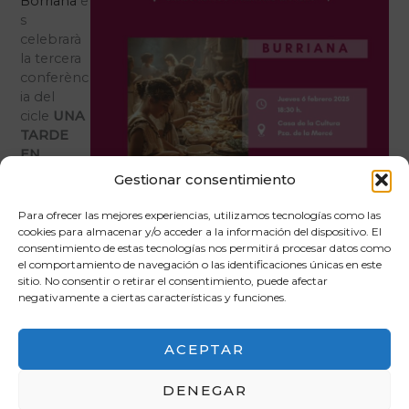
Borriana
e
s
celebrarà
la tercera
conferènc
ia del
cicle
UNA
TARDE
EN
L’ANTIGA
Gestionar consentimiento
ROMA
.
Para ofrecer las mejores experiencias, utilizamos tecnologías como las
cookies para almacenar y/o acceder a la información del dispositivo. El
En
consentimiento de estas tecnologías nos permitirá procesar datos como
aquesta
el comportamiento de navegación o las identificaciones únicas en este
ocasió les
sitio. No consentir o retirar el consentimiento, puede afectar
profesores de la
Domus Baebia Saguntina
Xaro Marco
negativamente a ciertas características y funciones.
i Amparo Moreno tractaràn els aspectes mès
interessants i curiosos referents a la higiene i la
cosmètica. L’entrada és lliure fins completar
ACEPTAR
aforament.
DENEGAR