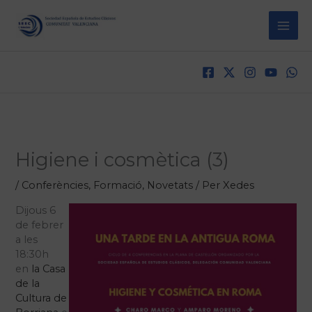
Vés
al
contingut
Higiene i cosmètica (3)
/
Conferències
,
Formació
,
Novetats
/ Per
Xedes
Dijous 6
de febrer
a les
18:30h
en
la Casa
de la
Cultura de