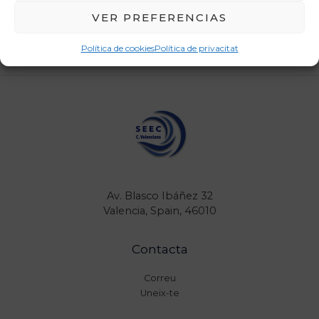
VER PREFERENCIAS
←
Entrada anterior
Entrada següent
→
Política de cookies
Política de privacitat
Av. Blasco Ibáñez 32
Valencia, Spain, 46010
Contacta
Correu
Uneix-te